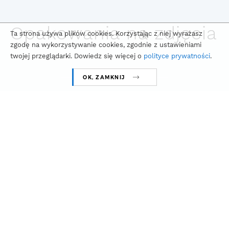
Opakowania na zdjęcia
Ta strona używa plików cookies. Korzystając z niej wyrażasz
zgodę na wykorzystywanie cookies, zgodnie z ustawieniami
twojej przeglądarki. Dowiedz się więcej o
polityce prywatności
.
OK, ZAMKNIJ
WYSOKA JAKOŚĆ
Oferujemy
opakowania dla
fotografów i opakowania
kartonowe