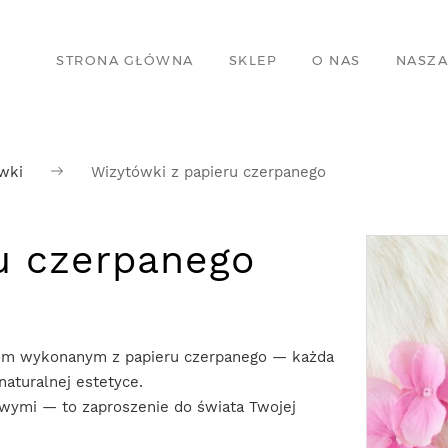
STRONA GŁÓWNA
SKLEP
O NAS
NASZA
wki
Wizytówki z papieru czerpanego
u czerpanego
om wykonanym z papieru czerpanego — każda
naturalnej estetyce.
owymi — to zaproszenie do świata Twojej
.