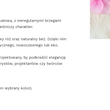
katowa, z nieregularnymi brzegami
eślniczy charakter.
wy róż oraz naturalny beż. Dzięki nim
tycznego, nowoczesnego lub eko.
rojektowany, by podkreślić elegancję
florystów, projektantów czy twórców
en wybrany kolor).