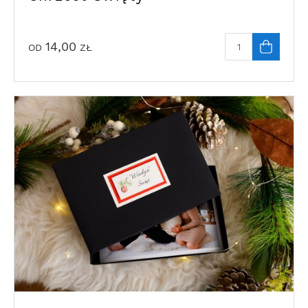
14,00
OD
ZŁ