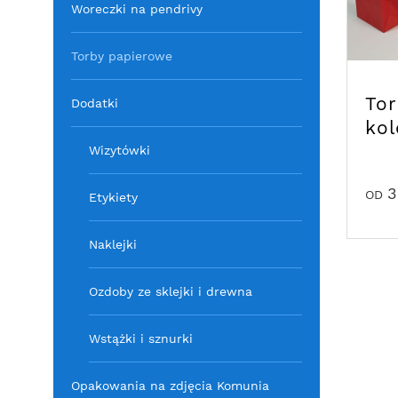
Woreczki na pendrivy
Torby papierowe
To
Dodatki
kol
Wizytówki
3
OD
Etykiety
Naklejki
Ozdoby ze sklejki i drewna
Wstążki i sznurki
Opakowania na zdjęcia Komunia