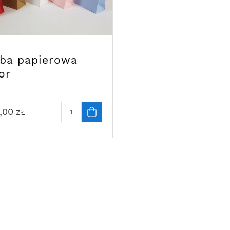
rba papierowa
or
,00
ZŁ