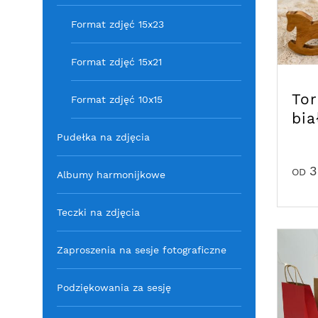
Format zdjęć 15x23
Format zdjęć 15x21
To
Format zdjęć 10x15
bia
Pudełka na zdjęcia
3
OD
Albumy harmonijkowe
Teczki na zdjęcia
Zaproszenia na sesje fotograficzne
Podziękowania za sesję