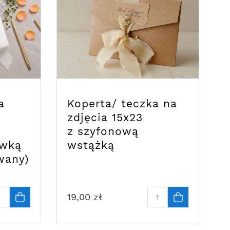
a
Koperta/ teczka na
zdjęcia 15x23
z szyfonową
ówką
wstążką
wany)
19,00
zł