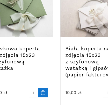
iwkowa koperta
Biała koperta n
zdjęcia 15x23
zdjęcia 15x23
szyfonową
z szyfonową
tążką
wstążką i gips
(papier fakturo
0
zł
10,00
zł