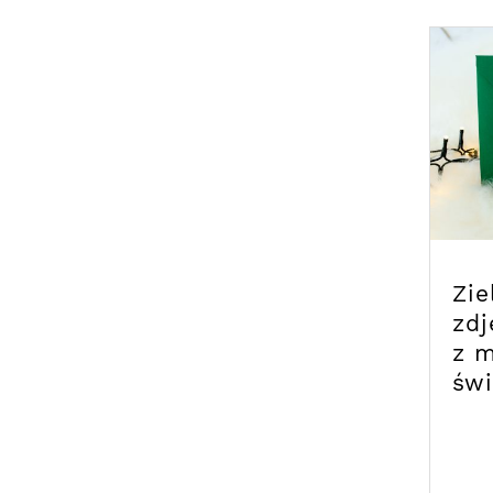
Zie
zdj
z 
św