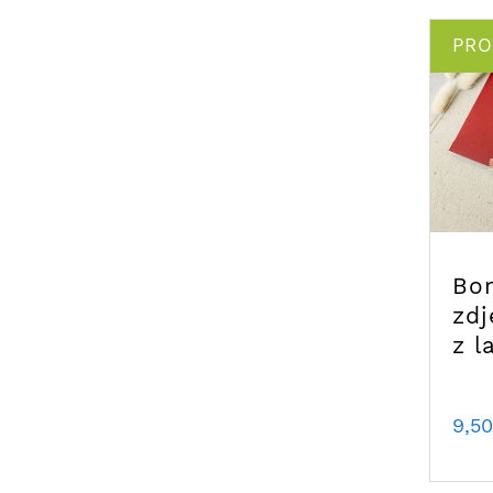
PR
Bo
zdj
z l
9,50