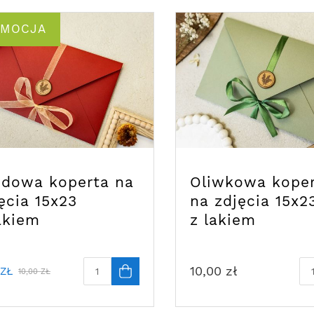
OMOCJA
rdowa koperta na
Oliwkowa kope
ęcia 15x23
na zdjęcia 15x2
akiem
z lakiem
10,00
zł
ZŁ
10,00
ZŁ