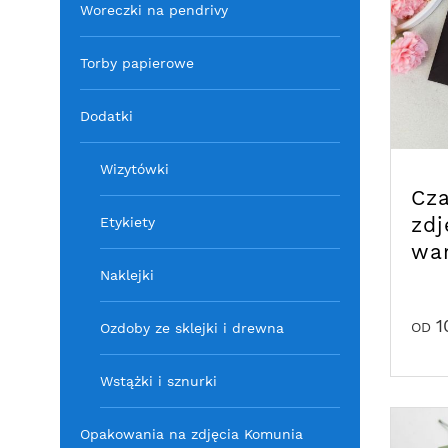
Woreczki na pendrivy
Torby papierowe
Dodatki
Wizytówki
Cza
zdj
Etykiety
wa
Naklejki
1
OD
Ozdoby ze sklejki i drewna
Wstążki i sznurki
Opakowania na zdjęcia Komunia