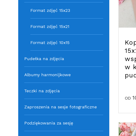
Format zdjęć 15x23
Format zdjęć 15x21
Kop
Format zdjęć 10x15
15x
ws
Pudełka na zdjęcia
w k
pu
Albumy harmonijkowe
Teczki na zdjęcia
1
OD
Zaproszenia na sesje fotograficzne
Podziękowania za sesję