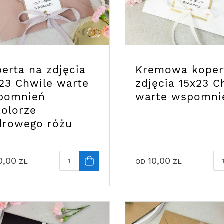
erta na zdjęcia
Kremowa koper
23 Chwile warte
zdjęcia 15x23 C
pomnień
warte wspomni
olorze
drowego różu
0,00
10,00
ZŁ
OD
ZŁ