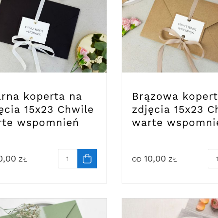
rna koperta na
Brązowa kopert
ęcia 15x23 Chwile
zdjęcia 15x23 C
rte wspomnień
warte wspomni
0,00
10,00
ZŁ
OD
ZŁ