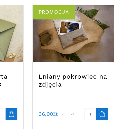
PROMOCJA
rta
Lniany pokrowiec na
3
zdjęcia
36,00
ZŁ
38,00
ZŁ