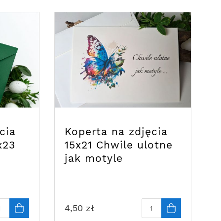
cia
Koperta na zdjęcia
x23
15x21 Chwile ulotne
jak motyle
4,50
zł