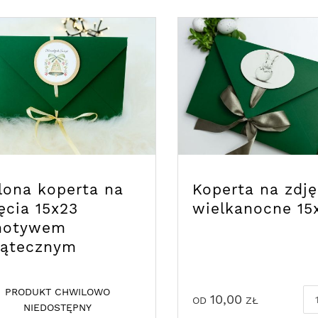
lona koperta na
Koperta na zdję
ęcia 15x23
wielkanocne 15
motywem
iątecznym
PRODUKT CHWILOWO
10,00
OD
ZŁ
NIEDOSTĘPNY