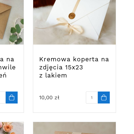
a na
Kremowa koperta na
hwile
zdjęcia 15x23
eń
z lakiem
10,00
zł