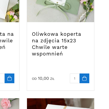
ta na
Oliwkowa koperta
hwile
na zdjęcia 15x23
eń
Chwile warte
wspomnień
10,00
OD
ZŁ