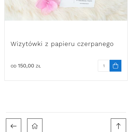
ego
Brązowa koperta na zdjęcia 10
z lakiem
8,00
zł