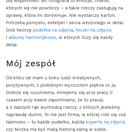
dla wspomnień. Bo fotografia to emocje, chwile,
których się nie powtórzy – a takie rzeczy zasługują na
oprawę, która im dorównuje. Nie wystarczy karton.
Potrzeba pomysłu, estetyki i serca włożonego w detal.
Dziś tworzę
pudełka na zdjęcia
,
teczki na zdjęcia
i
albumy harmonijkowe
, w których liczy się każdy
detal.
Mój zespół
Od kilku lat mam u boku ludzi kreatywnych,
pozytywnych, z podobnym wyczuciem piękna co ja.
Dobrze się rozumiemy, śmiejemy się przy pracy (i
czasem przy kawie zapominamy, że to praca),
a z naszych rąk wychodzą rzeczy, z których jesteśmy
naprawdę dumni. To nie jest firma, w której robi się coś
taśmowo – tu każde pudełko, każda
koperta na zdjęcia
czy teczka ma być małą historią samą w sobie.