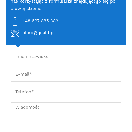
nas korzystając z formularza znajdującego się po
prawej stronie.
+48 697 885 382
biuro@qualit.pl