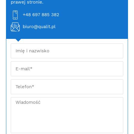
prawej stronie.
+48 697 885 382
biuro@qualit.pl