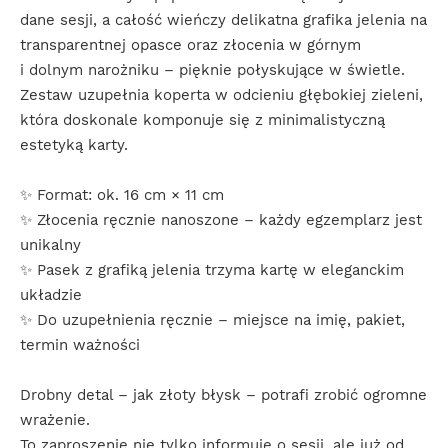
dane sesji, a całość wieńczy delikatna grafika jelenia na
transparentnej opasce oraz złocenia w górnym
i dolnym narożniku – pięknie połyskujące w świetle.
Zestaw uzupełnia koperta w odcieniu głębokiej zieleni,
która doskonale komponuje się z minimalistyczną
estetyką karty.
✨ Format: ok. 16 cm × 11 cm
✨ Złocenia ręcznie nanoszone – każdy egzemplarz jest
unikalny
✨ Pasek z grafiką jelenia trzyma kartę w eleganckim
układzie
✨ Do uzupełnienia ręcznie – miejsce na imię, pakiet,
termin ważności
Drobny detal – jak złoty błysk – potrafi zrobić ogromne
wrażenie.
To zaproszenie nie tylko informuje o sesji, ale już od