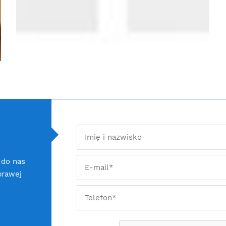
 do nas
prawej