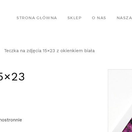
STRONA GŁÓWNA
SKLEP
O NAS
NASZA
Teczka na zdjęcia 15×23 z okienkiem biała
15×23
nostronnie