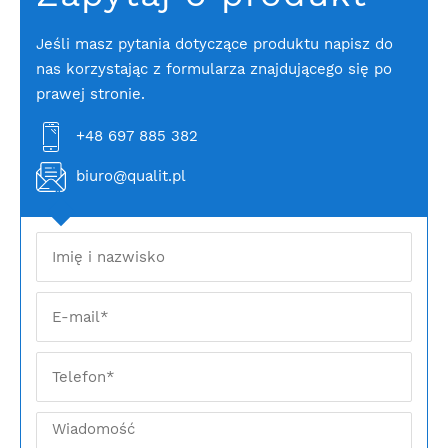
Jeśli masz pytania dotyczące produktu napisz do
nas korzystając z formularza znajdującego się po
prawej stronie.
+48 697 885 382
biuro@qualit.pl