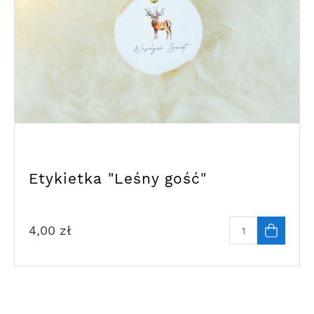
Etykietka "Leśny gość"
4,00
zł