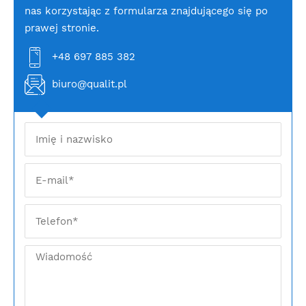
nas korzystając z formularza znajdującego się po
prawej stronie.
+48 697 885 382
biuro@qualit.pl