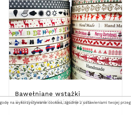
Bawełniane wstążki
z motywem dziecięcym
zgodę na wykorzystywanie cookies, zgodnie z ustawieniami twojej przegl
5,60
OD
ZŁ