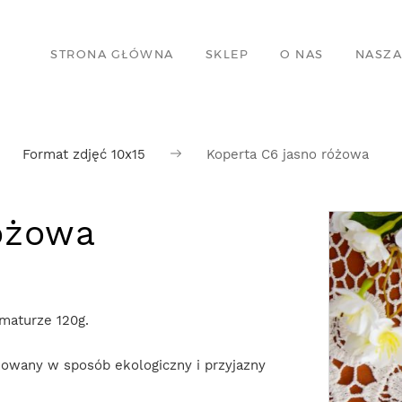
STRONA GŁÓWNA
SKLEP
O NAS
NASZA
Format zdjęć 10x15
Koperta C6 jasno różowa
óżowa
amaturze 120g.
kowany w sposób ekologiczny i przyjazny