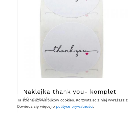
Naklejka thank you- komplet
10 sztuk
Ta strona używa plików cookies. Korzystając z niej wyrażasz 
Dowiedz się więcej o
polityce prywatności
.
4,00
zł