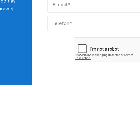
 do nas
prawej