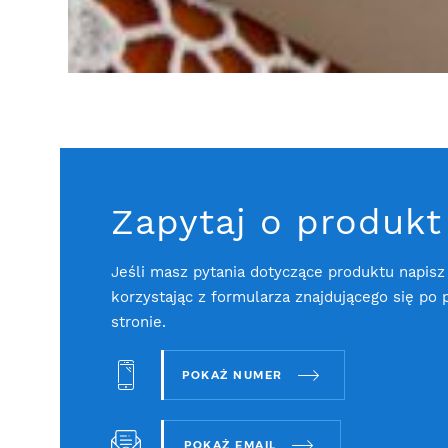
Zapytaj o produkt
Jeśli masz pytania dotyczące produktu napisz
korzystając z formularza znajdującego się po 
stronie.
POKAŻ NUMER
POKAŻ EMAIL