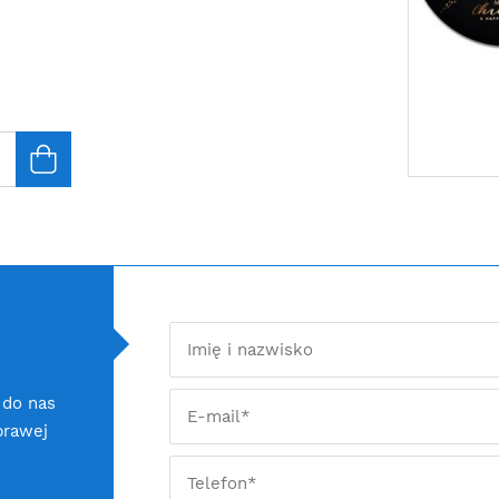
 do nas
prawej