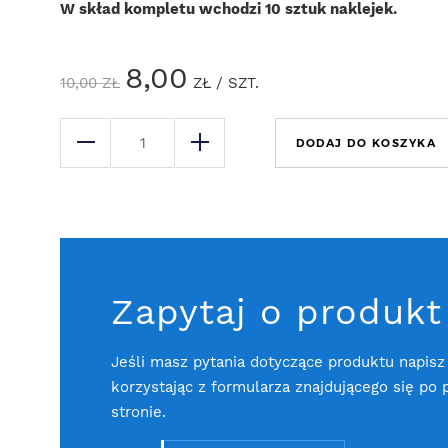
W skład kompletu wchodzi 10 sztuk naklejek.
8,00
10,00
ZŁ
ZŁ
/ SZT.
DODAJ DO KOSZYKA
Zapytaj o produkt
Jeśli masz pytania dotyczące produktu napisz
korzystając z formularza znajdującego się po 
stronie.