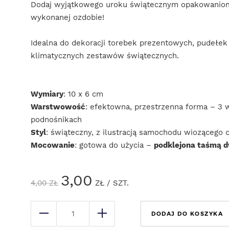
Dodaj wyjątkowego uroku świątecznym opakowaniom i
wykonanej ozdobie!
Idealna do dekoracji torebek prezentowych, pudełek
klimatycznych zestawów świątecznych.
Wymiary
: 10 x 6 cm
Warstwowość
: efektowna, przestrzenna forma – 3 w
podnośnikach
Styl
: świąteczny, z ilustracją samochodu wiozącego 
Mocowanie
: gotowa do użycia –
podklejona taśmą 
3,00
4,00
ZŁ
ZŁ
/ SZT.
DODAJ DO KOSZYKA