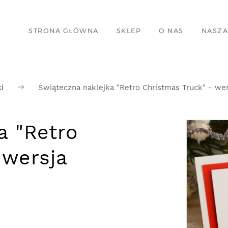
STRONA GŁÓWNA
SKLEP
O NAS
NASZA
i
Świąteczna naklejka "Retro Christmas Truck" - wer
a "Retro
 wersja