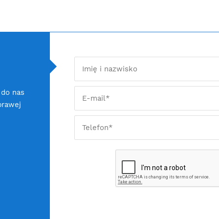
 do nas
prawej