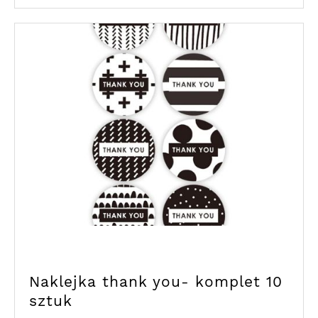
Naklejka thank you- komplet 10
sztuk