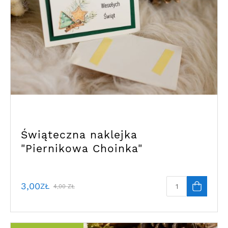
Świąteczna naklejka
"Piernikowa Choinka"
3,00
ZŁ
4,00
ZŁ