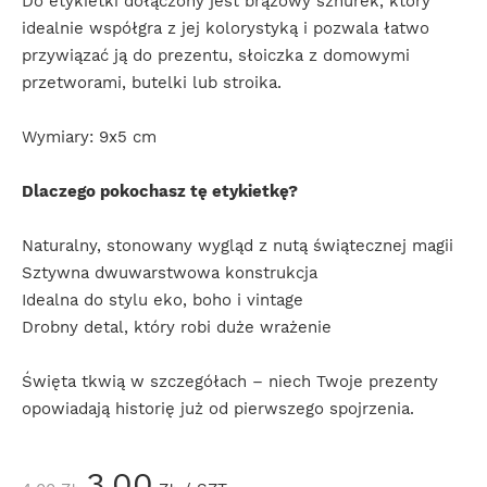
Do etykietki dołączony jest brązowy sznurek, który
idealnie współgra z jej kolorystyką i pozwala łatwo
przywiązać ją do prezentu, słoiczka z domowymi
przetworami, butelki lub stroika.
Wymiary: 9x5 cm
Dlaczego pokochasz tę etykietkę?
Naturalny, stonowany wygląd z nutą świątecznej magii
Sztywna dwuwarstwowa konstrukcja
Idealna do stylu eko, boho i vintage
Drobny detal, który robi duże wrażenie
Święta tkwią w szczegółach – niech Twoje prezenty
opowiadają historię już od pierwszego spojrzenia.
3,00