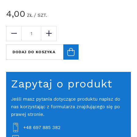
4,00
ZŁ
/ SZT.
DODAJ DO KOSZYKA
Zapytaj o produkt
Jeśli masz pytania dotyczące produktu napisz do
nas korzystając z formularza znajdującego się po
prawej stronie.
+48 697 885 382