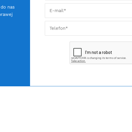
 do nas
prawej