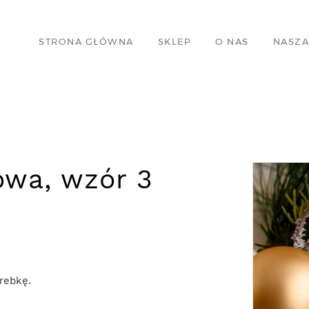
STRONA GŁÓWNA
SKLEP
O NAS
NASZA
owa, wzór 3
orebkę.